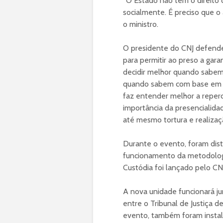
“O Estado não tem o direito 
socialmente. É preciso que 
o ministro.
O presidente do CNJ defendeu
para permitir ao preso a gara
decidir melhor quando sabe
quando sabem com base em a
faz entender melhor a reperc
importância da presencialidade
até mesmo tortura e realizaç
Durante o evento, foram dist
funcionamento da metodologi
Custódia foi lançado pelo C
A nova unidade funcionará ju
entre o Tribunal de Justiça 
evento, também foram instala