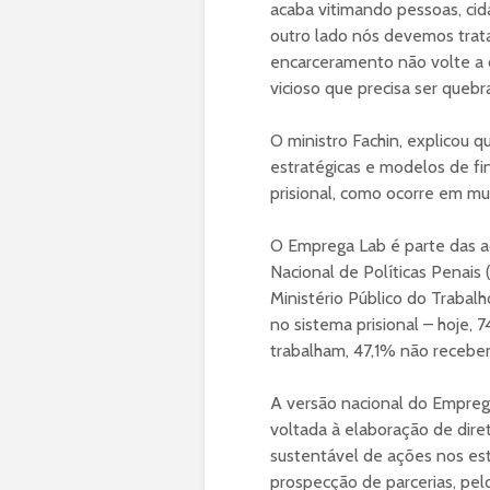
acaba vitimando pessoas, cid
outro lado nós devemos trat
encarceramento não volte a de
vicioso que precisa ser quebra
O ministro Fachin, explicou 
estratégicas e modelos de f
prisional, como ocorre em mui
O Emprega Lab é parte das aç
Nacional de Políticas Penais
Ministério Público do Trabalh
no sistema prisional – hoje,
trabalham, 47,1% não receb
A versão nacional do Emprega
voltada à elaboração de dire
sustentável de ações nos est
prospecção de parcerias, p