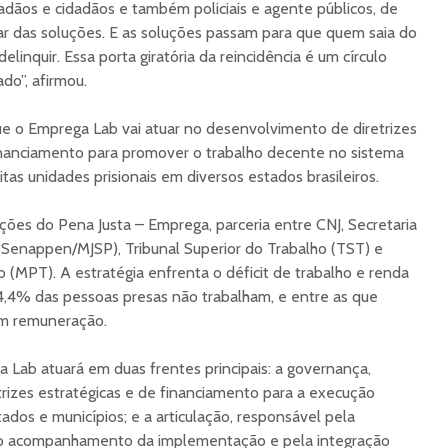
adãos e cidadãos e também policiais e agente públicos, de
ar das soluções. E as soluções passam para que quem saia do
linquir. Essa porta giratória da reincidência é um círculo
do”, afirmou.
que o Emprega Lab vai atuar no desenvolvimento de diretrizes
inanciamento para promover o trabalho decente no sistema
tas unidades prisionais em diversos estados brasileiros.
ões do Pena Justa – Emprega, parceria entre CNJ, Secretaria
 (Senappen/MJSP), Tribunal Superior do Trabalho (TST) e
o (MPT). A estratégia enfrenta o déficit de trabalho e renda
 74,4% das pessoas presas não trabalham, e entre as que
em remuneração.
 Lab atuará em duas frentes principais: a governança,
trizes estratégicas e de financiamento para a execução
ados e municípios; e a articulação, responsável pela
elo acompanhamento da implementação e pela integração