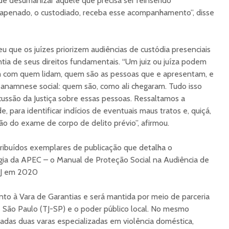
de desumanizar aquele que precisa ser reinserido
o apenado, o custodiado, receba esse acompanhamento”, disse
 que os juízes priorizem audiências de custódia presenciais
ntia de seus direitos fundamentais. “Um juiz ou juíza podem
m com quem lidam, quem são as pessoas que e apresentam, e
namnese social: quem são, como ali chegaram. Tudo isso
ussão da Justiça sobre essas pessoas. Ressaltamos a
, para identificar indícios de eventuais maus tratos e, quiçá,
ão do exame de corpo de delito prévio”, afirmou.
ribuídos exemplares de publicação que detalha o
a da APEC – o Manual de Proteção Social na Audiência de
NJ em 2020
nto à Vara de Garantias e será mantida por meio de parceria
de São Paulo (TJ-SP) e o poder público local. No mesmo
das duas varas especializadas em violência doméstica,