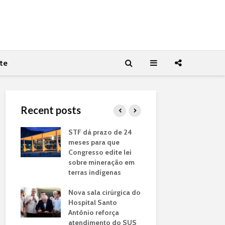
te
Recent posts
ônimo
STF dá prazo de 24
Bahia vira 
be
meses para que
produção 
çu e
Congresso edite lei
ambulância
sobre mineração em
empregos d
ara o
terras indígenas
recebeu 41
do Samu d
Nova sala cirúrgica do
ida
Hospital Santo
Governado
 que
Antônio reforça
prefeita de
s e
atendimento do SUS
apresenta 