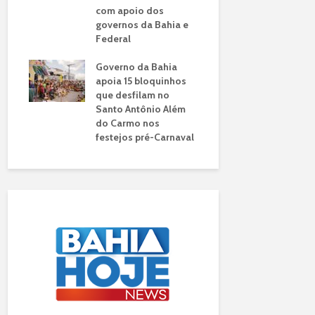
gem da
com apoio dos
R$ 35 milh
o
governos da Bahia e
investimen
cional
Federal
município
s da
Governo da Bahia
Sob nova g
talece
apoia 15 bloquinhos
HRCC reali
ia na
que desfilam no
520 mil
ca da
Santo Antônio Além
procedime
do Carmo nos
ano
festejos pré-Carnaval