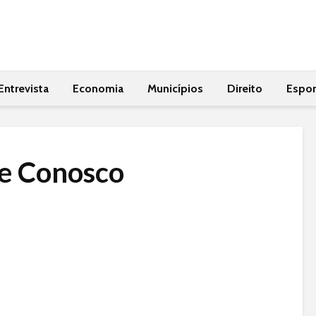
Entrevista
Economia
Municípios
Direito
Espor
le Conosco
Bahia vira polo de
Governador Jer
produção de
Rodrigues rece
ambulâncias, gera 250
prefeito de Itiru
empregos diretos e já
anuncia novos
recebeu 419 veículos
investimentos p
do Samu desde 2023
município
Governador recebe
Neojiba consol
prefeita de Aiquara e
política pública
apresenta balanço de
transforma vida