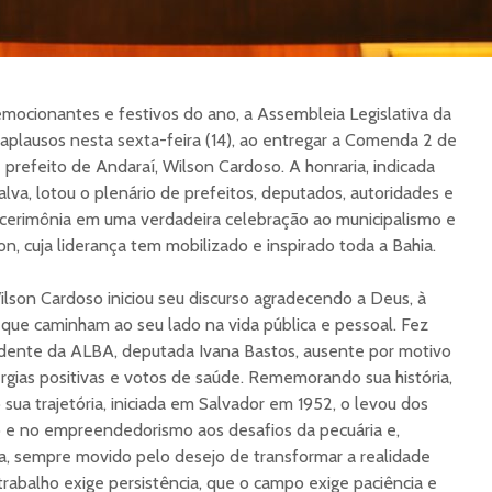
cionantes e festivos do ano, a Assembleia Legislativa da
aplausos nesta sexta-feira (14), ao entregar a Comenda 2 de
 prefeito de Andaraí, Wilson Cardoso. A honraria, indicada
a, lotou o plenário de prefeitos, deputados, autoridades e
cerimônia em uma verdadeira celebração ao municipalismo e
on, cuja liderança tem mobilizado e inspirado toda a Bahia.
lson Cardoso iniciou seu discurso agradecendo a Deus, à
s que caminham ao seu lado na vida pública e pessoal. Fez
dente da ALBA, deputada Ivana Bastos, ausente por motivo
rgias positivas e votos de saúde. Rememorando sua história,
ua trajetória, iniciada em Salvador em 1952, o levou dos
o e no empreendedorismo aos desafios da pecuária e,
ca, sempre movido pelo desejo de transformar a realidade
trabalho exige persistência, que o campo exige paciência e