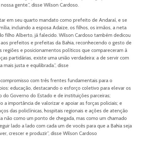
 nossa gente.”, disse Wilson Cardoso.
star em seu quarto mandato como prefeito de Andaraí, e se
lia, incluindo a esposa Adaize, os filhos, os irmãos, a neta
do filho Alberto, já falecido. Wilson Cardoso também dedicou
 aos prefeitos e prefeitas da Bahia, reconhecendo o gesto de
as regiões e posicionamentos políticos que compareceram à
ças partidárias, existe uma união verdadeira: a de servir com
 mais justa e equilibrada.”, disse
compromisso com três frentes fundamentais para o
os: educação, destacando o esforço coletivo para elevar os
o do Governo do Estado e de instituições parceiras;
 a importância de valorizar e apoiar as forças policiais; e
os das policlínicas, hospitais regionais e ações de atenção
nda não como um ponto de chegada, mas como um chamado
eguir lado a lado com cada um de vocês para que a Bahia seja
ver, crescer e produzir”, disse Wilson Cardoso