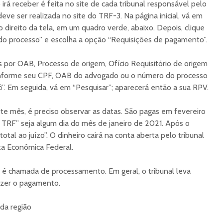
irá receber é feita no site de cada tribunal responsável pelo
eve ser realizada no site do TRF-3. Na página inicial, vá em
o direito da tela, em um quadro verde, abaixo. Depois, clique
do processo” e escolha a opção “Requisições de pagamento”.
 por OAB, Processo de origem, Ofício Requisitório de origem
informe seu CPF, OAB do advogado ou o número do processo
”. Em seguida, vá em “Pesquisar”; aparecerá então a sua RPV.
ste mês, é preciso observar as datas. São pagas em fevereiro
 TRF” seja algum dia do mês de janeiro de 2021. Após o
tal ao juízo”. O dinheiro cairá na conta aberta pelo tribunal
xa Econômica Federal.
 é chamada de processamento. Em geral, o tribunal leva
azer o pagamento.
da região