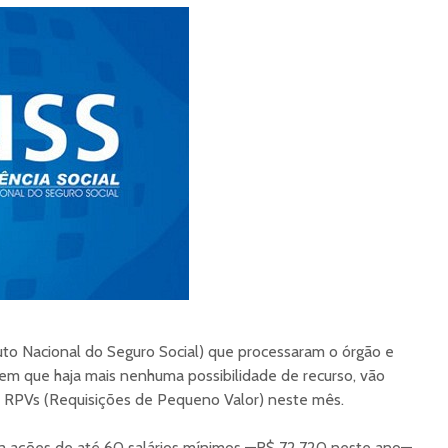
to Nacional do Seguro Social) que processaram o órgão e
sem que haja mais nenhuma possibilidade de recurso, vão
 RPVs (Requisições de Pequeno Valor) neste mês.
 a ações de até 60 salários mínimos —R$ 72.720 neste ano—,