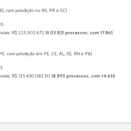
S, com jurisdição no RS, PR e SC)
95
nciais: R$ 225.502.672,18
(13.821 processos, com 17.861
E, com jurisdição em PE, CE, AL, SE, RN e PB)
75
enciais: R$ 125.430.082,90
(8.895 processos, com 14.635