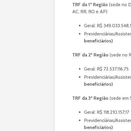
TRF da 1ª Região
(sede no D
AC, RR, RO e AP)
Geral: R$ 349.033.548,
Previdenciárias/Assiste
beneficiários)
TRF da 2ª Região
(sede no R
Geral: R$ 72.537.116,75
Previdenciárias/Assiste
beneficiários)
TRF da 3ª Região
(sede em S
Geral: R$ 118.210.157,17
Previdenciárias/Assiste
beneficiários)