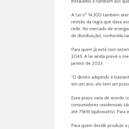
instalados e também aos qu
A Lei nº 14.300 também aten
revisão da regra que dava ao
rede. No mercado de energia,
de distribuição), conhecida 
Para quem já está com sistem
2045. A lei ainda prevê o me
janeiro de 2023.
“O direito adquirido é bastan
em um ano, ele tem um prazo 
Esse prazo varia de acordo c
consumidores residenciais sã
até 75kW (quilowatts). Para e
Para quem decidir produzir a 