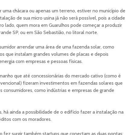
 uma chácara ou apenas um terreno, estiver no município de
talação de sua micro usina já não será possível, pois a cidade
tro lado, quem mora em Guarulhos pode começar a produzir
nde SP, ou em São Sebastião, no litoral norte.
nsumidor arrendar uma área de uma fazenda solar, como
ios que instalam grandes volumes de placas e depois
energia com empresas e pessoas físicas.
manho que até concessionárias do mercado cativo (como é
encional) fizeram investimentos em fazendas solares que
es consumidores, como indústrias e empresas de grande
 há ainda a possibilidade de o edifício fazer a instalação na
réditos com os moradores.
 fez surgir também startups que conectam as duas pontas: