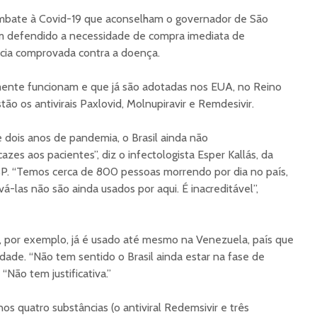
mbate à Covid-19 que aconselham o governador de São
êm defendido a necessidade de compra imediata de
cia comprovada contra a doença.
mente funcionam e que já são adotadas nos EUA, no Reino
ão os antivirais Paxlovid, Molnupiravir e Remdesivir.
 dois anos de pandemia, o Brasil ainda não
azes aos pacientes”, diz o infectologista Esper Kallás, da
P. “Temos cerca de 800 pessoas morrendo por dia no país,
-las não são ainda usados por aqui. É inacreditável”,
r, por exemplo, já é usado até mesmo na Venezuela, país que
ldade. “Não tem sentido o Brasil ainda estar na fase de
 “Não tem justificativa.”
s quatro substâncias (o antiviral Redemsivir e três