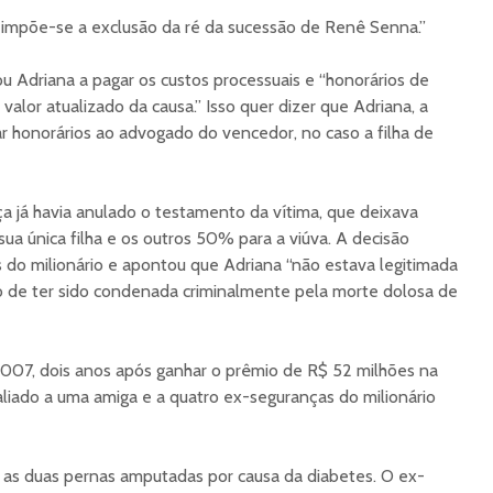
4, impõe-se a exclusão da ré da sucessão de Renê Senna.”
ou Adriana a pagar os custos processuais e “honorários de
alor atualizado da causa.” Isso quer dizer que Adriana, a
ar honorários ao advogado do vencedor, no caso a filha de
ça já havia anulado o testamento da vítima, que deixava
ua única filha e os outros 50% para a viúva. A decisão
es do milionário e apontou que Adriana “não estava legitimada
o de ter sido condenada criminalmente pela morte dolosa de
2007, dois anos após ganhar o prêmio de R$ 52 milhões na
aliado a uma amiga e a quatro ex-seguranças do milionário
e as duas pernas amputadas por causa da diabetes. O ex-