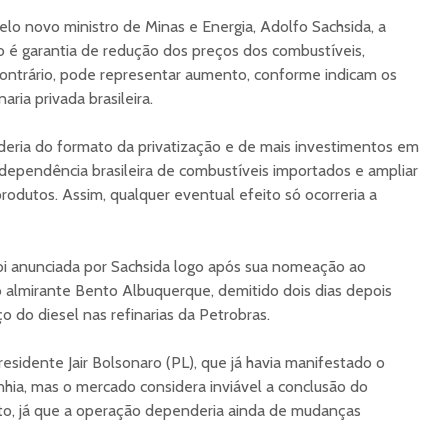
lo novo ministro de Minas e Energia, Adolfo Sachsida, a
o é garantia de redução dos preços dos combustíveis,
contrário, pode representar aumento, conforme indicam os
ria privada brasileira.
ria do formato da privatização e de mais investimentos em
a dependência brasileira de combustíveis importados e ampliar
odutos. Assim, qualquer eventual efeito só ocorreria a
oi anunciada por Sachsida logo após sua nomeação ao
ao almirante Bento Albuquerque, demitido dois dias depois
 do diesel nas refinarias da Petrobras.
residente Jair Bolsonaro (PL), que já havia manifestado o
nhia, mas o mercado considera inviável a conclusão do
o, já que a operação dependeria ainda de mudanças