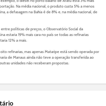
r exemplo, o diesel no porto baiano de Aratu está 3% mais
mportação. Na média nacional, o produto custa 5% a menos
ina, a defasagem na Bahia é de 8% e, na média nacional, de
entre políticas de preços, o Observatório Social da
ina estaria 19% mais cara no país se todas as refinarias
taria 12% a mais.
oito refinarias, mas apenas Mataripe está sendo operada por
naria de Manaus ainda não teve a operação transferida ao
outras unidades não receberam propostas.
tário