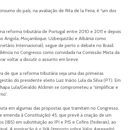
nsumo do país, na avaliação de Rita de la Feria, é “um dos
 na reforma tributária de Portugal entre 2010 e 2011 e depois
o Angola, Moçambique, Uzbequistão e Albânia como
etário Internacional), segue de perto o debate no Brasil.
ência no Congresso como convidada na Comissão Mista da
rar voltar a discutir o assunto em breve.
a de que a reforma tributária seja uma das primeiras
gestão do presidente eleito Luiz Inácio Lula da Silva (PT). Em
hapa Lula/Geraldo Alckmin se comprometeu a “simplificar e
mo”.
consta em algumas das propostas que tramitam no Congresso,
e emenda à Constituição) 45, que prevê a criação de um
 (IBS) em substituição ao IPI e PIS e Cofins (federais), ao
ipal. A inspiração é o IVA (Imposto sobre Valor Agregado),