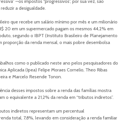
essiva” —os impostos “progressivos”, por sua vez, são
reduzir a desigualdade.
leiro que recebe um salário mínimo por mês e um milionário
R$ 20 em um supermercado pagam os mesmos 44,2% em
oduto, segundo o IBPT (Instituto Brasileiro de Planejamento
 em proporção da renda mensal, o mais pobre desembolsa
trabalhos como o publicado neste ano pelos pesquisadores do
ica Aplicada (Ipea) Felipe Moraes Cornelio, Theo Ribas
veira e Marcelo Resende Tonon.
dência desses impostos sobre a renda das famílias mostra
 o equivalente a 21,2% da renda em “tributos indiretos”.
ributos indiretos representam um percentual
renda total, 7,8%, levando em consideração a renda familiar