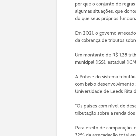
por que o conjunto de regras 
algumas situações, que don
do que seus próprios funcioná
Em 2021, o governo arrecadou
da cobrança de tributos sobr
Um montante de R$ 1,28 trilhã
municipal (ISS), estadual (ICM
A ênfase do sistema tributár
com baixo desenvolvimento so
Universidade de Leeds Rita de
“Os países com nível de des
tributação sobre a renda dos 
Para efeito de comparação, 
32% da arrecadação total e