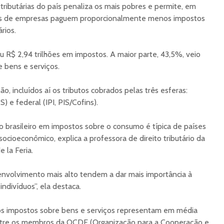
tributárias do país penaliza os mais pobres e permite, em
os de empresas paguem proporcionalmente menos impostos
rios.
 R$ 2,94 trilhões em impostos. A maior parte, 43,5%, veio
e bens e serviços.
o, incluídos aí os tributos cobrados pelas três esferas:
S) e federal (IPI, PIS/Cofins).
io brasileiro em impostos sobre o consumo é típica de países
cioeconômico, explica a professora de direito tributário da
 la Feria.
envolvimento mais alto tendem a dar mais importância à
indivíduos”, ela destaca.
os impostos sobre bens e serviços representam em média
ntre os membros da OCDE (Organização para a Cooperação e