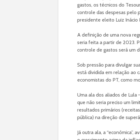
gastos, os técnicos do Teso
controle das despesas pelo 
presidente eleito Luiz Inácio 
A definição de uma nova regr
seria feita a partir de 2023. 
controle de gastos será um d
Sob pressão para divulgar sua
está dividida em relação ao c
economistas do PT, como mo
Uma ala dos aliados de Lula – 
que não seria preciso um limi
resultados primários (receit
pública) na direção de superá
Já outra ala, a “econômica”, 
o crescimento acima da inflaç