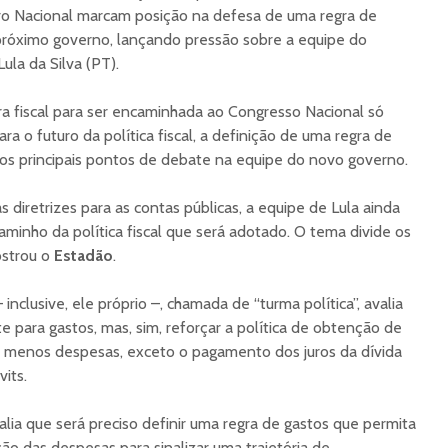
uro Nacional marcam posição na defesa de uma regra de
próximo governo, lançando pressão sobre a equipe do
Lula da Silva (PT).
a fiscal para ser encaminhada ao Congresso Nacional só
Para o futuro da política fiscal, a definição de uma regra de
os principais pontos de debate na equipe do novo governo.
s diretrizes para as contas públicas, a equipe de Lula ainda
aminho da política fiscal que será adotado. O tema divide os
strou o
Estadão
.
inclusive, ele próprio –, chamada de “turma política”, avalia
te para gastos, mas, sim, reforçar a política de obtenção de
as menos despesas, exceto o pagamento dos juros da dívida
vits.
avalia que será preciso definir uma regra de gastos que permita
ão das despesas para sinalizar uma trajetória de