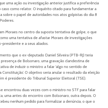
 que uma ação ou investigação anterior justifica a preferência
o caso como relator. O inquérito citado para fundamentar a
 sobre o papel de autoridades nos atos golpistas do dia 8
 Poderes.
am Moraes no centro da suposta tentativa de golpe, o que
como uma tentativa de afastar Moraes de investigações
x-presidente e a seus aliados.
mento que o ex-deputado Daniel Silveira (PTB-RJ) teria
 presença de Bolsonaro, uma gravação clandestina de
iva de induzir o ministro a falar ‘algo no sentido de
a Constituição’. O objetivo seria anular o resultado da eleição
 é presidente do Tribunal Superior Eleitoral (TSE).
se encontrou duas vezes com o ministro no STF para falar
ta, uma antes do encontro com Bolsonaro, outra depois. O
cebeu nenhum pedido para formalizar a denúncia, o que o