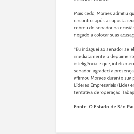
Mais cedo, Moraes admitiu q
encontro, após a suposta reu
cobrou do senador na ocasião
negado a colocar suas acusaçõ
“Eu indaguei ao senador se el
imediatamente o depoimento 
inteligência e que, infelizmen
senador, agradeci a presença.
afirmou Moraes durante sua p
Líderes Empresariais (Lide) e
tentativa de ‘operação Tabajar
Fonte: O Estado de São Pa