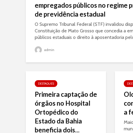
empregados públicos no regime p
de previdência estadual
O Supremo Tribunal Federal (STF) invalidou disp
Constituição de Mato Grosso que concedia a e
públicos estaduais o direito à aposentadoria pel
admin
DESTAQUES
DES
Primeira captação de
Ol
órgãos no Hospital
co
Ortopédico do
a f
Estado da Bahia
Maio
beneficia dois...
mund