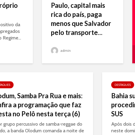
róprio
Paulo, capital mais
rica do país, paga
menos que Salvador
ositivo da
mpregados
pelo transporte...
o Regime...
admin
TAQUES
DESTAQUES
odum, Samba Pra Rua e mais:
Bahia su
nfira a programação que faz
procedi
esta no Pelô nesta terça (6)
SUS
r grupo percussivo de samba-reggae do
Após dois d
o, a banda Olodum comanda a noite de
neste domin