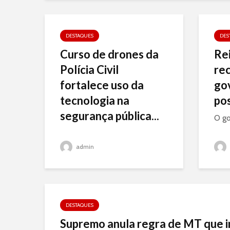
DESTAQUES
DES
Curso de drones da
Re
Polícia Civil
re
fortalece uso da
go
tecnologia na
po
segurança pública...
O go
admin
DESTAQUES
Supremo anula regra de MT que i