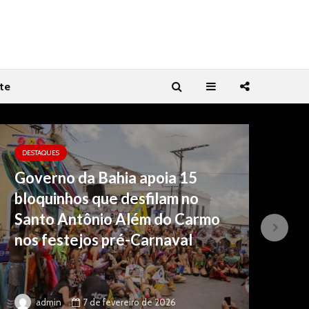
te
DESTAQUES
DE
Governo da Bahia apoia 15
Ba
bloquinhos que desfilam no
am
Santo Antônio Além do Carmo
em
nos festejos pré-Carnaval
41
20
7 de fevereiro de 2026
admin