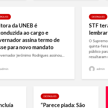
TAQUES
DESTAQUES
itora da UNEB é
STF ter
conduzida ao cargo e
lembrar 
vernador assina termo de
O Supremo T
sse para novo mandato
quinta-feir
público par
vernador Jerônimo Rodrigues assinou,...
resultaram 
admin
admin
DESTAQUES
ncluía
“Parece piada: São