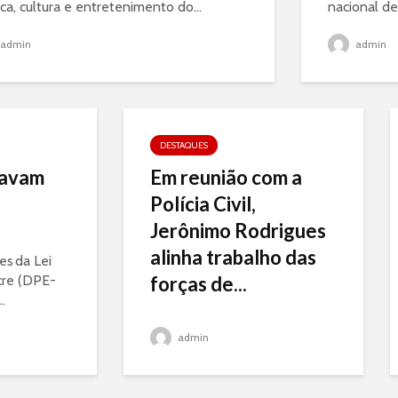
ca, cultura e entretenimento do...
nacional de
admin
admin
DESTAQUES
navam
Em reunião com a
Polícia Civil,
Jerônimo Rodrigues
alinha trabalho das
es da Lei
cre (DPE-
forças de...
.
admin