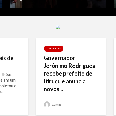
DESTAQUES
ais de
Governador
o
Jerônimo Rodrigues
recebe prefeito de
Ilhéus,
os em um
Itiruçu e anuncia
mpletou o
novos...
..
admin