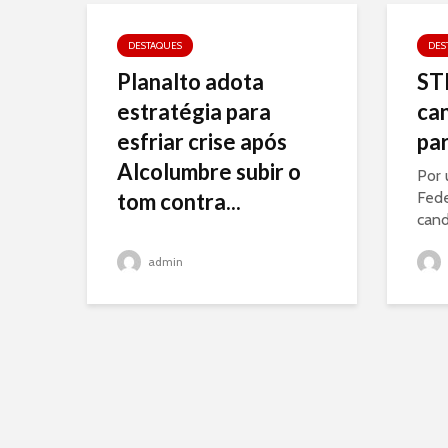
DESTAQUES
DES
Planalto adota
STF
estratégia para
can
esfriar crise após
par
Alcolumbre subir o
Por 
tom contra...
Fede
cand
admin